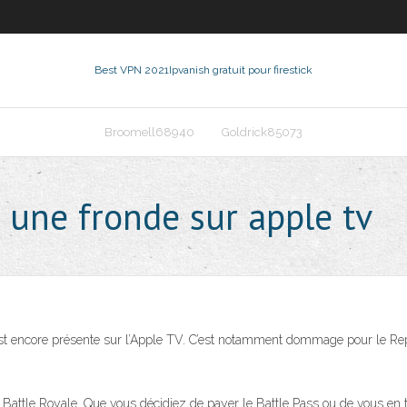
Best VPN 2021
Ipvanish gratuit pour firestick
Broomell68940
Goldrick85073
 une fronde sur apple tv
n’est encore présente sur l’Apple TV. C’est notamment dommage pour le 
te Battle Royale. Que vous décidiez de payer le Battle Pass ou de vous e