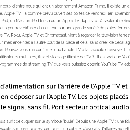
our ceux d'entre nous qui ont un abonnement Amazon Prime, il existe un a
e, Apple TV+, a comme prévu ouvert ses portes ce vendredi 1er novembre.
 iPad, un Mac, un iPod touch ou un Apple TV depuis le 10 septembre.Sinon
Vous pourrez diffuser du contenu sur une grande variété de plates-formes
 TV, Roku, Apple TV et Chromecast. vient à regarder la télévision terres
 mes enceintes a l autre bout de la piece et cela, sans creer de decalla
ion: Pouvez vous me confirmer que l apple TV a la capacite d envoyer l 
ilisateurs multiples, flux et stockage illimité de DVR . Il est vrai que Yo
 programmes de streaming TV que vous puissiez obtenir. YouTube TV adopt
alimentation sur l’arrière de l’Apple TV et 
ien déposer sur l’Apple TV. Les objets placés
e signal sans fil. Port secteur optical audio
vous suffit de cliquer sur le symbole "bulle" Depuis une Apple TV : une fo
avocats sur mesure » est centré sur un cabinet d'avocats d'affaires au ryt