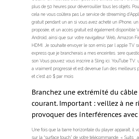
plus de 50 heures pour déverrouiller tous les objets. P
cela ne vous coûtera pas Le service de streaming d'Appl
gratuit pendant un an si vous avez acheté un iPhone, un
proposée, et un accès gratuit est également disponible 
Android, ainsi que sur votre navigateur Web, Amazon Fire
HDMI. Je souhaite envoyer le son emis par l apple TV sur
express que je brancherais a mes enceintes. 1ere quest
son Vous pouvez vous inscrire à Sling ici. YouTube TV: ut
a vraiment progressé et est devenue l’un des meilleurs
et c'est 40 $ par mois
Branchez une extrémité du câble d’
courant. Important : veillez à ne r
provoquer des interférences avec l
Une fois que la barre horizontale du player apparaît, il 
sur la “surface touch” de votre télécommande. ‎« Suits : 