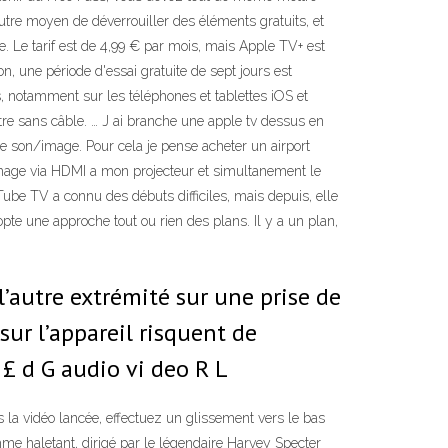
utre moyen de déverrouiller des éléments gratuits, et
 Le tarif est de 4,99 € par mois, mais Apple TV+ est
, une période d'essai gratuite de sept jours est
, notamment sur les téléphones et tablettes iOS et
tre sans câble. … J ai branche une apple tv dessus en
ge son/image. Pour cela je pense acheter un airport
image via HDMI a mon projecteur et simultanement le
uTube TV a connu des débuts difficiles, mais depuis, elle
e une approche tout ou rien des plans. Il y a un plan,
l’autre extrémité sur une prise de
 sur l’appareil risquent de
 £ d G audio vi deo R L
is la vidéo lancée, effectuez un glissement vers le bas
hme haletant, dirigé par le légendaire Harvey Specter