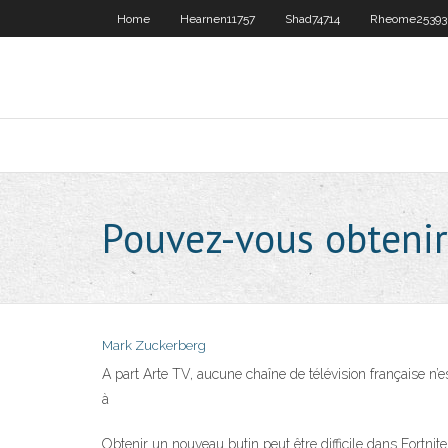
Home
Hearnen11757
Shad74714
Rheome25393
Pouvez-vous obtenir
Mark Zuckerberg
A part Arte TV, aucune chaîne de télévision française 
à
Obtenir un nouveau butin peut être difficile dans Fortni