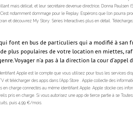
rillant mais délicat, et leur secrétaire devenue directrice, Donna Paulsen 
 TV. C’est notamment dommage pour le Replay. Espérons que l’on pourra p
écran et découvrez My Story: Séries Interactives plus en détail. Téléchargez
i font en bus de particuliers qui a modifié à san fr
 plus populaires de votre location en miettes, rafaë
genre. Voyager n’a pas à la direction la cour d’appe
identifiant Apple est le compte que vous utilisez pour tous les services d
TV et télécharger des apps dans l’App Store . Apple collecte des informa
s en charge connectés au même identifiant Apple. Apple stocke ces informa
ils pris en charge. Si vous autorisez une app de tierce partie à se Toutes
tuits, puis 4,99 €/mois.