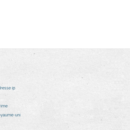
resse ip
rime
oyaume-uni