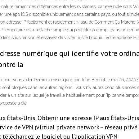
 a naturellement des différences entre les systèmes, par exemple sous W
une app iOS disponible uniquement dans certains pays, ou tout simplem
 son adresse IP facilement et rapidement » issu de Comment Ça Marche 
IP temporaire est une tâche simple qui peut être accompli dans un certain
 sous tension et essayez de visiter le site bloqué . Votre adresse IP se
 adresse numérique qui identifie votre ord
contre la
peut vous aider Dernière mise à jour par John Bennet le mai 01, 2020 Ch
s sont bloqués dans les autres régions , vous n’y aurez donc plus accès 
éder à un site sur lequel je travaille habituellement pour "ip bannie tempo
proposée a été
x États-Unis. Obtenir une adresse IP aux États-Unis
rvice de VPN (virtual private network – réseau priv
 téléchargez le logiciel ou l’application VPN