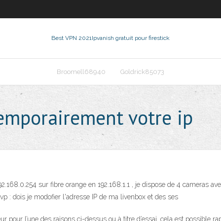
Best VPN 2021
Ipvanish gratuit pour firestick
Broomell68940
Goldrick85073
mporairement votre ip
92.168.0.254 sur fibre orange en 192.168.1.1 , je dispose de 4 cameras ave
p : dois je modofier l'adresse IP de ma livenbox et des ses
pour l’une des raisons ci-dessus ou à titre d’essai, cela est possible rapi