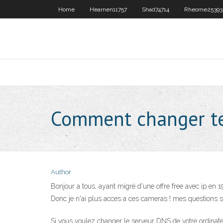
Home
Hearnen11757
Shad74714
Rheome25393
Comment changer te
Author
Bonjour a tous, ayant migré d'une offre free avec ip en 1
Donc je n'ai plus acces a ces cameras ! mes questions sv
Si vous voulez changer le serveur DNS de votre ordinateur 