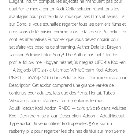
Élégant, intuitif, complet, les adjectifs ne manquent pas pour
qualifier le media center Kodi. Cette solution réunit tous les
avantages pour profiter de sa musique, ses films et séries TV
sur Donc, si vous souhaitez regarder tous les derniers films et
émissions de télévision comme vous le faites sur Putlocker, ce
sont les alternatives Putlocker que vous devez choisir pour
satisfaire vos besoins de streaming. Author Details ; Brayan
Jackson Administrator. Sorry! The Author has not filled his
profile. follow me. Hogyan nézhetjük meg az UFC-t a Kodi-en
– A legjobb UFC 247 a Ultimate WhiteCream Kodi Addon.
RNEO — 10/04/2016 dans Adultes Kodi. Dernière mise à jour:
Description: Cet addon comprend une grande variété de
contenus pour adultes, tels que des films, Hentai, Tubes,
Webcams, parmi d'autres…. commentaires fermés.
AdultHideout Kodi Addon. RNEO — 12/03/2016 dans Adultes
Kodi. Dernière mise à jour: Description: Addon – AdultHideout;
Type addon Je veux utiliser kodi openelec 5.0.8 sur un
rasberry pi 2 pour regarder les chaines de télé sur mon 2eme